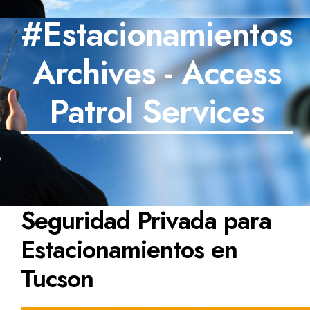
#Estacionamientos
SECTORES
Archives - Access
TECNOLOGÍA
TRABAJOS
Patrol Services
BLOG
TESTIMONIOS
PREGUNTAS FRECUENTES
Seguridad Privada para
CONTÁCTANOS
Estacionamientos en
Tucson