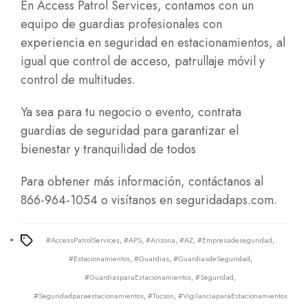
En Access Patrol Services, contamos con un
equipo de guardias profesionales con
experiencia en seguridad en estacionamientos, al
igual que control de acceso, patrullaje móvil y
control de multitudes.
Ya sea para tu negocio o evento, contrata
guardias de seguridad para garantizar el
bienestar y tranquilidad de todos
Para obtener más información, contáctanos al
866-964-1054 o visítanos en
seguridadaps.com.
#AccessPatrolServices
,
#APS
,
#Arizona
,
#AZ
,
#Empresadeseguridad
,
Tags
#Estacionamientos
,
#Guardias
,
#GuardiasdeSeguridad
,
#GuardiasparaEstacionamientos
,
#Seguridad
,
#Seguridadparaestacionamientos
,
#Tucson
,
#VigilanciaparaEstacionamientos