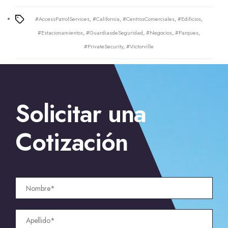
#AccessPatrolServices
,
#California
,
#CentrosComerciales
,
#Edificios
,
Tags
#Estacionamientos
,
#GuardiasdeSeguridad
,
#Negocios
,
#Parques
,
#PrivateSecurity
,
#Victorville
Solicitar una
Cotización