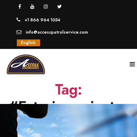
+1 866 964 1054
info@accesspatrolservice.com
English
Tag:
INICIO
#Estacionamientos
NOSOTROS
SERVICIOS
GUARDIAS UNIFORMADOS