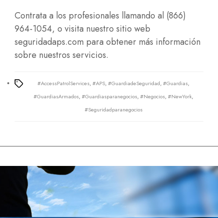
Contrata a los profesionales llamando al (866)
964-1054, o visita nuestro sitio web
seguridadaps.com
para obtener más información
sobre nuestros servicios.
#AccessPatrolServices
,
#APS
,
#GuardiadeSeguridad
,
#Guardias
,
Tags
#GuardiasArmados
,
#Guardiasparanegocios
,
#Negocios
,
#NewYork
,
#Seguridadparanegocios