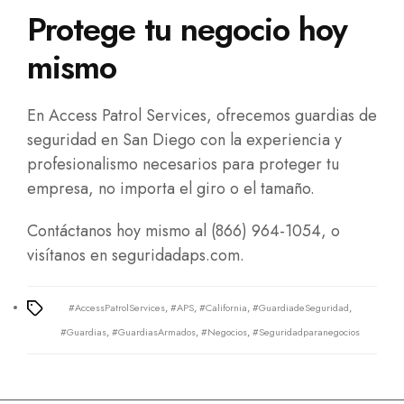
Protege tu negocio hoy
mismo
En Access Patrol Services, ofrecemos guardias de
seguridad en San Diego con la experiencia y
profesionalismo necesarios para proteger tu
empresa, no importa el giro o el tamaño.
Contáctanos hoy mismo al (866) 964-1054, o
visítanos en
seguridadaps.com.
#AccessPatrolServices
,
#APS
,
#California
,
#GuardiadeSeguridad
,
Tags
#Guardias
,
#GuardiasArmados
,
#Negocios
,
#Seguridadparanegocios