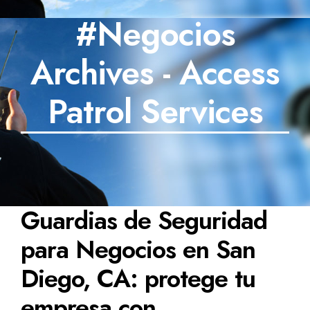
#Negocios
SECTORES
Archives - Access
TECNOLOGÍA
TRABAJOS
Patrol Services
BLOG
TESTIMONIOS
PREGUNTAS FRECUENTES
Guardias de Seguridad
CONTÁCTANOS
para Negocios en San
Diego, CA: protege tu
empresa con