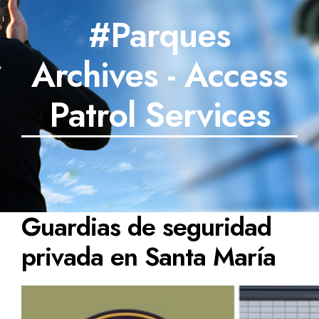
#Parques
SECTORES
Archives - Access
TECNOLOGÍA
TRABAJOS
Patrol Services
BLOG
TESTIMONIOS
PREGUNTAS FRECUENTES
Guardias de seguridad
CONTÁCTANOS
privada en Santa María