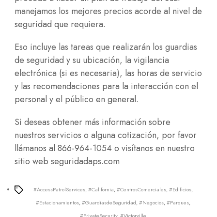
manejamos los mejores precios acorde al nivel de
seguridad que requiera.
Eso incluye las tareas que realizarán los guardias
de seguridad y su ubicación, la vigilancia
electrónica (si es necesaria), las horas de servicio
y las recomendaciones para la interacción con el
personal y el público en general.
Si deseas obtener más información sobre
nuestros servicios o alguna cotización, por favor
llámanos al 866-964-1054 o visítanos en nuestro
sitio web
seguridadaps.com
#AccessPatrolServices
,
#California
,
#CentrosComerciales
,
#Edificios
,
Tags
#Estacionamientos
,
#GuardiasdeSeguridad
,
#Negocios
,
#Parques
,
#PrivateSecurity
,
#Victorville