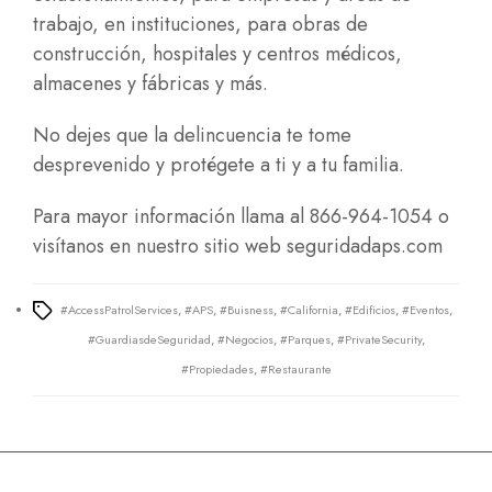
trabajo, en instituciones, para obras de
construcción, hospitales y centros médicos,
almacenes y fábricas y más.
No dejes que la delincuencia te tome
desprevenido y protégete a ti y a tu familia.
Para mayor información llama al 866-964-1054 o
visítanos en nuestro sitio web
seguridadaps.com
#AccessPatrolServices
,
#APS
,
#Buisness
,
#California
,
#Edificios
,
#Eventos
,
Tags
#GuardiasdeSeguridad
,
#Negocios
,
#Parques
,
#PrivateSecurity
,
#Propiedades
,
#Restaurante