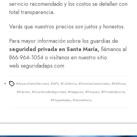
servicio recomendado y los costos se detallan con
total transparencia.
Verás que nuestros precios son justos y honestos.
Para mayor información sobre los guardias de
seguridad privada en Santa María
,
llámanos al
866-964-1054 o visítanos en nuestro sitio
web
seguridadaps.com
#AccessPatrolServices
,
#APS
,
#California
,
#CentrosComerciales
,
#Edificios
,
Tags
#Eventos
,
#GuardiasdeSeguridad
,
#Negocios
,
#Parques
,
#PrivateSecurity
,
#Propiedades
,
#SantaMaria