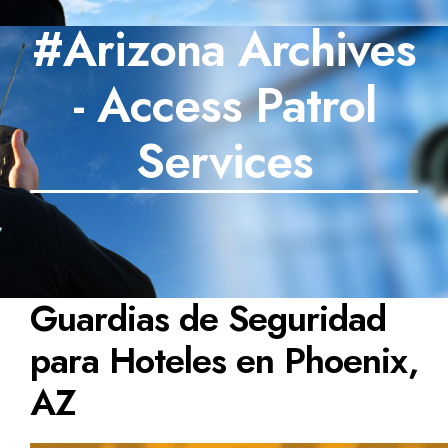
#Arizona Archives
SECTORES
- Access Patrol
TECNOLOGÍA
TRABAJOS
Services
BLOG
TESTIMONIOS
PREGUNTAS FRECUENTES
Guardias de Seguridad
CONTÁCTANOS
para Hoteles en Phoenix,
AZ