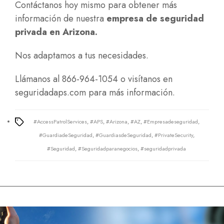
Contáctanos hoy mismo para obtener más
información de nuestra
empresa de seguridad
privada en Arizona.
Nos adaptamos a tus necesidades.
Llámanos al 866-964-1054 o visítanos en
seguridadaps.com
para más información.
#AccessPatrolServices
,
#APS
,
#Arizona
,
#AZ
,
#Empresadeseguridad
,
Tags
#GuardiadeSeguridad
,
#GuardiasdeSeguridad
,
#PrivateSecurity
,
#Seguridad
,
#Seguridadparanegocios
,
#seguridadprivada