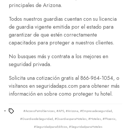
principales de Arizona.
Todos nuestros guardias cuentan con su licencia
de guardia vigente emitida por el estado para
garantizar de que estén correctamente
capacitados para proteger a nuestros clientes.
No busques más y contrata a los mejores en
seguridad privada.
Solicita una cotización gratis al 866-964-1054, o
visítanos en
seguridadaps.com
para obtener más
información en sobre como proteger tu hotel.
#AccessPatrolServices
,
#APS
,
#Arizona
,
#Empresadeseguridad
,
Tags
#GuardiasdeSeguridad
,
#GuardiasparaHoteles
,
#Hoteles
,
#Phoenix
,
#SeguridadparaEdifcios
,
#SeguridadparaHoteles