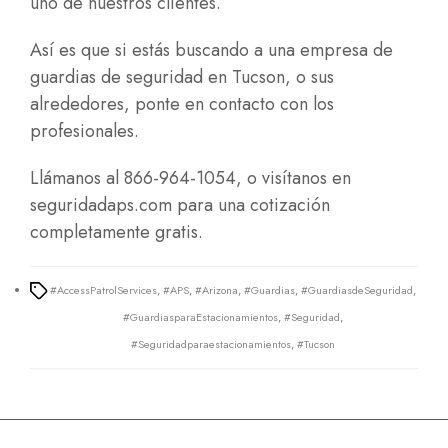
uno de nuestros clientes.
Así es que si estás buscando a una empresa de
guardias de seguridad en Tucson, o sus
alrededores, ponte en contacto con los
profesionales.
Llámanos al 866-964-1054, o visítanos en
seguridadaps.com
para una cotización
completamente gratis.
#AccessPatrolServices
,
#APS
,
#Arizona
,
#Guardias
,
#GuardiasdeSeguridad
,
Tags
#GuardiasparaEstacionamientos
,
#Seguridad
,
#Seguridadparaestacionamientos
,
#Tucson