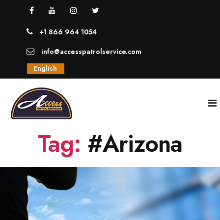
+1 866 964 1054
info@accesspatrolservice.com
English
Tag:
#Arizona
INICIO
NOSOTROS
SERVICIOS
GUARDIAS UNIFORMADOS