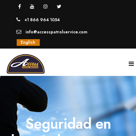
+1 866 964 1054
info@accesspatrolservice.com
English
INICIO
NOSOTROS
Seguridad en
SERVICIOS
GUARDIAS UNIFORMADOS