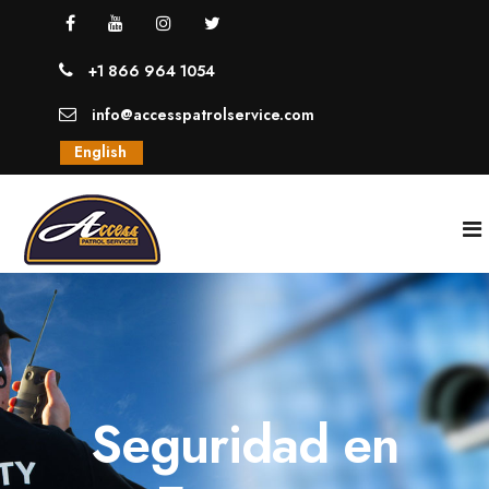
+1 866 964 1054
info@accesspatrolservice.com
English
INICIO
NOSOTROS
Seguridad en
SERVICIOS
GUARDIAS UNIFORMADOS