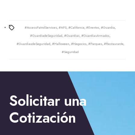
#AccessPatrolServices
,
#APS
,
#California
,
#Eventos
,
#Guardia
,
Tags
#GuardiadeSeguridad
,
#Guardias
,
#GuardiasArmados
,
#GuardiasdeSeguridad
,
#Halloween
,
#Negocios
,
#Parques
,
#Restaurante
,
#Seguridad
←
Guardias en Stockton; estrategia global de seguridad
→
Solicitar una
Guardias de seguridad para oficinas en Orange; reuniones
y fiestas
Cotización