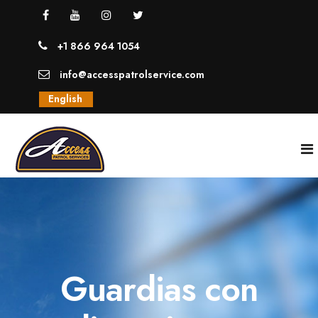
+1 866 964 1054
info@accesspatrolservice.com
English
INICIO
NOSOTROS
Guardias con
SERVICIOS
GUARDIAS UNIFORMADOS