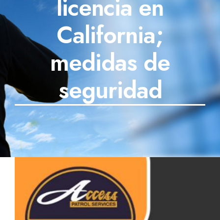
licencia en
SECTORES
California;
TECNOLOGÍA
medidas de
TRABAJOS
seguridad
BLOG
TESTIMONIOS
PREGUNTAS FRECUENTES
CONTÁCTANOS