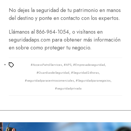
No dejes la seguridad de tu patrimonio en manos
del destino y ponte en contacto con los expertos.
Llámanos al 866-964-1054, o visítanos en
seguridadaps.com
para obtener más información
en sobre como proteger tu negocio.
#AccessPatrolServices
,
#APS
,
#Empresadeseguridad
,
Tags
#GuardiasdeSeguridad
,
#Seguridad24horas
,
#seguridadparacentroscomerciales
,
#Seguridadparanegocios
,
#seguridadprivada