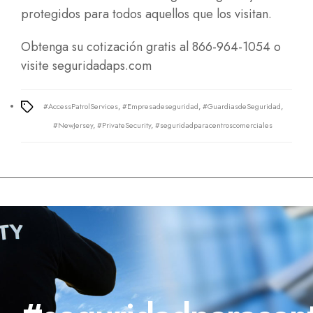
protegidos para todos aquellos que los visitan.
Obtenga su cotización gratis al 866-964-1054 o
visite
seguridadaps.com
#AccessPatrolServices
,
#Empresadeseguridad
,
#GuardiasdeSeguridad
,
Tags
#NewJersey
,
#PrivateSecurity
,
#seguridadparacentroscomerciales