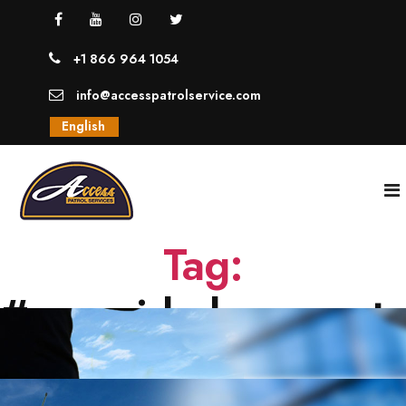
+1 866 964 1054
info@accesspatrolservice.com
English
Tag:
INICIO
#seguridadparacentr
NOSOTROS
SERVICIOS
GUARDIAS UNIFORMADOS