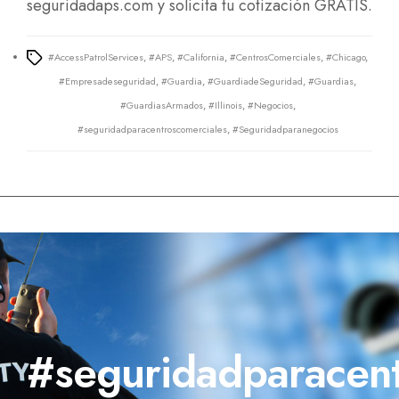
seguridadaps.com
y solicita tu cotización GRATIS.
#AccessPatrolServices
,
#APS
,
#California
,
#CentrosComerciales
,
#Chicago
,
Tags
#Empresadeseguridad
,
#Guardia
,
#GuardiadeSeguridad
,
#Guardias
,
#GuardiasArmados
,
#Illinois
,
#Negocios
,
#seguridadparacentroscomerciales
,
#Seguridadparanegocios
#seguridadparacent