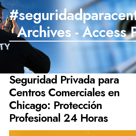
#seguridadparacent
SECTORES
Archives - Access 
TECNOLOGÍA
TRABAJOS
BLOG
TESTIMONIOS
Seguridad Privada para
PREGUNTAS FRECUENTES
Centros Comerciales en
CONTÁCTANOS
Chicago: Protección
Profesional 24 Horas