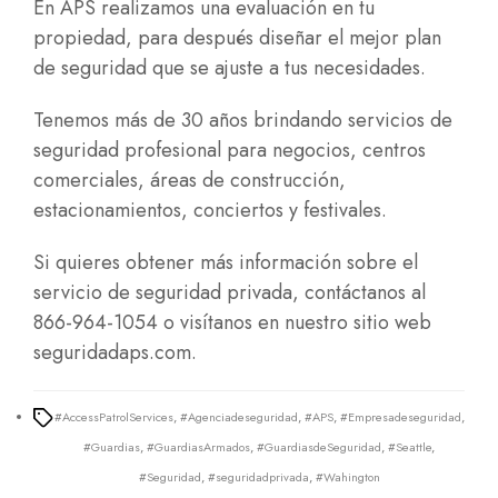
En APS realizamos una evaluación en tu
propiedad, para después diseñar el mejor plan
de seguridad que se ajuste a tus necesidades.
Tenemos más de 30 años brindando servicios de
seguridad profesional para negocios, centros
comerciales, áreas de construcción,
estacionamientos, conciertos y festivales.
Si quieres obtener más información sobre el
servicio de seguridad privada, contáctanos al
866-964-1054 o visítanos en nuestro sitio web
seguridadaps.com.
#AccessPatrolServices
,
#Agenciadeseguridad
,
#APS
,
#Empresadeseguridad
,
Tags
#Guardias
,
#GuardiasArmados
,
#GuardiasdeSeguridad
,
#Seattle
,
#Seguridad
,
#seguridadprivada
,
#Wahington