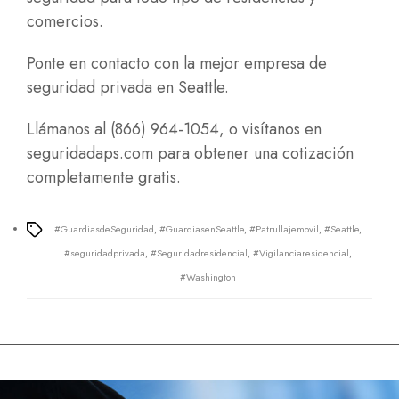
comercios.
Ponte en contacto con la mejor empresa de
seguridad privada en Seattle.
Llámanos al (866) 964-1054, o visítanos en
seguridadaps.com
para obtener una cotización
completamente gratis.
#GuardiasdeSeguridad
,
#GuardiasenSeattle
,
#Patrullajemovil
,
#Seattle
,
Tags
#seguridadprivada
,
#Seguridadresidencial
,
#Vigilanciaresidencial
,
#Washington