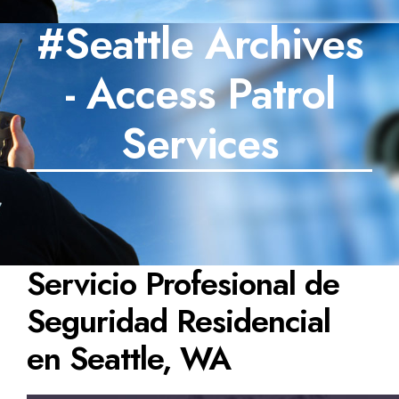
#Seattle Archives
SECTORES
- Access Patrol
TECNOLOGÍA
TRABAJOS
Services
BLOG
TESTIMONIOS
PREGUNTAS FRECUENTES
Servicio Profesional de
CONTÁCTANOS
Seguridad Residencial
en Seattle, WA