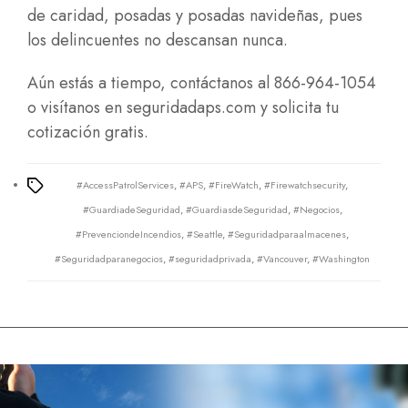
de caridad, posadas y posadas navideñas, pues
los delincuentes no descansan nunca.
Aún estás a tiempo, contáctanos al 866-964-1054
o visítanos en
seguridadaps.com
y solicita tu
cotización gratis.
#AccessPatrolServices
,
#APS
,
#FireWatch
,
#Firewatchsecurity
,
Tags
#GuardiadeSeguridad
,
#GuardiasdeSeguridad
,
#Negocios
,
#PrevenciondeIncendios
,
#Seattle
,
#Seguridadparaalmacenes
,
#Seguridadparanegocios
,
#seguridadprivada
,
#Vancouver
,
#Washington