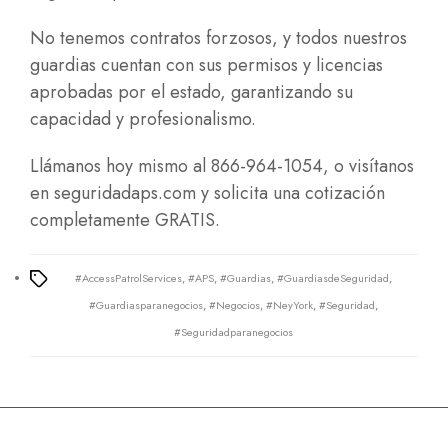
No tenemos contratos forzosos, y todos nuestros
guardias cuentan con sus permisos y licencias
aprobadas por el estado, garantizando su
capacidad y profesionalismo.
Llámanos hoy mismo al 866-964-1054, o visítanos
en
seguridadaps.com
y solicita una cotización
completamente GRATIS.
#AccessPatrolServices
,
#APS
,
#Guardias
,
#GuardiasdeSeguridad
,
Tags
#Guardiasparanegocios
,
#Negocios
,
#NeyYork
,
#Seguridad
,
#Seguridadparanegocios