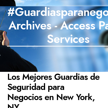
#Guardiasparanego
SECTORES
Archives - Access Pa
TECNOLOGÍA
TRABAJOS
Services
BLOG
TESTIMONIOS
PREGUNTAS FRECUENTES
Los Mejores Guardias de
CONTÁCTANOS
Seguridad para
Negocios en New York,
NY