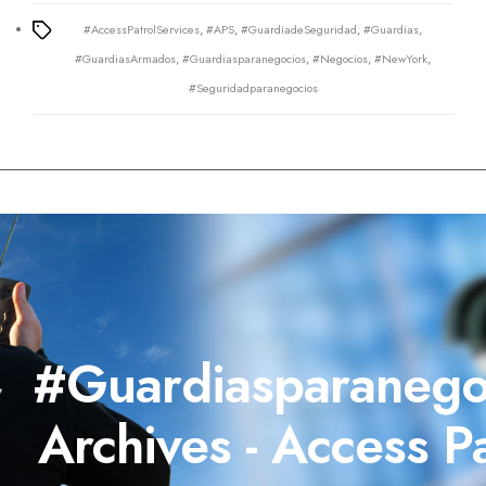
#AccessPatrolServices
,
#APS
,
#GuardiadeSeguridad
,
#Guardias
,
Tags
#GuardiasArmados
,
#Guardiasparanegocios
,
#Negocios
,
#NewYork
,
#Seguridadparanegocios
#Guardiasparanego
Archives - Access Pa