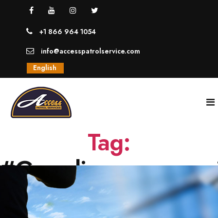
+1 866 964 1054
info@accesspatrolservice.com
English
Tag:
INICIO
#Guardiasparanegoc
NOSOTROS
SERVICIOS
GUARDIAS UNIFORMADOS