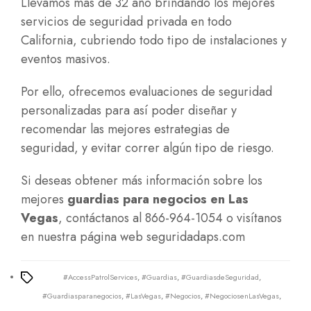
Llevamos más de 32 año brindando los mejores
servicios de seguridad privada en todo
California, cubriendo todo tipo de instalaciones y
eventos masivos.
Por ello, ofrecemos evaluaciones de seguridad
personalizadas para así poder diseñar y
recomendar las mejores estrategias de
seguridad, y evitar correr algún tipo de riesgo.
Si deseas obtener más información sobre los
mejores
guardias para negocios en Las
Vegas
, contáctanos al 866-964-1054 o visítanos
en nuestra página web
seguridadaps.com
#AccessPatrolServices
,
#Guardias
,
#GuardiasdeSeguridad
,
Tags
#Guardiasparanegocios
,
#LasVegas
,
#Negocios
,
#NegociosenLasVegas
,