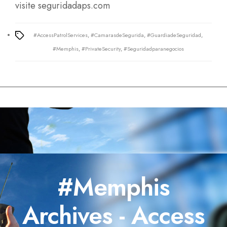
visite
seguridadaps.com
#AccessPatrolServices
,
#CamarasdeSegurida
,
#GuardiadeSeguridad
,
Tags
#Memphis
,
#PrivateSecurity
,
#Seguridadparanegocios
#Memphis
Archives - Access