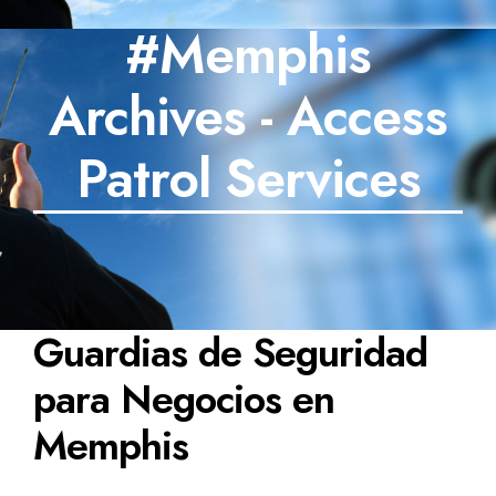
#Memphis
SECTORES
Archives - Access
TECNOLOGÍA
TRABAJOS
Patrol Services
BLOG
TESTIMONIOS
PREGUNTAS FRECUENTES
Guardias de Seguridad
CONTÁCTANOS
para Negocios en
Memphis