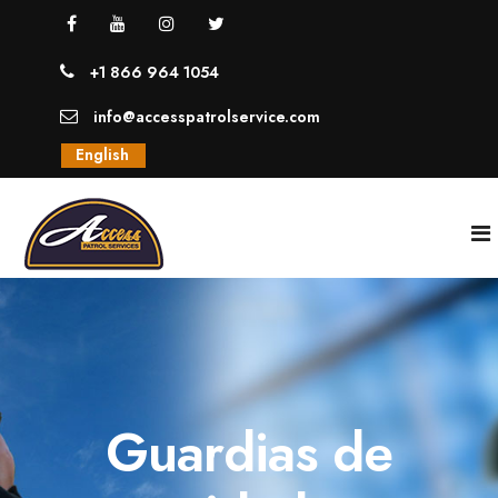
+1 866 964 1054
info@accesspatrolservice.com
English
INICIO
NOSOTROS
Guardias de
SERVICIOS
GUARDIAS UNIFORMADOS