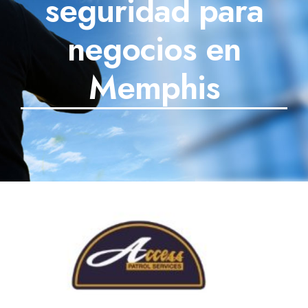
seguridad para
SECTORES
negocios en
TECNOLOGÍA
Memphis
TRABAJOS
BLOG
TESTIMONIOS
PREGUNTAS FRECUENTES
CONTÁCTANOS