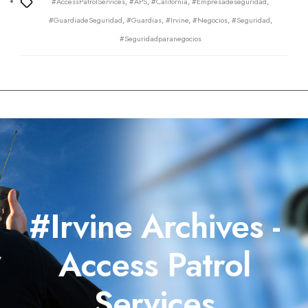
#AccessPatrolServices
,
#APS
,
#California
,
#Empresadeseguridad
,
Tags
#GuardiadeSeguridad
,
#Guardias
,
#Irvine
,
#Negocios
,
#Seguridad
,
#Seguridadparanegocios
#Irvine Archives -
Access Patrol
Services