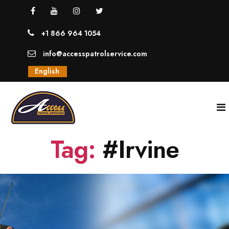
+1 866 964 1054
info@accesspatrolservice.com
English
Tag:
#Irvine
INICIO
NOSOTROS
SERVICIOS
GUARDIAS UNIFORMADOS