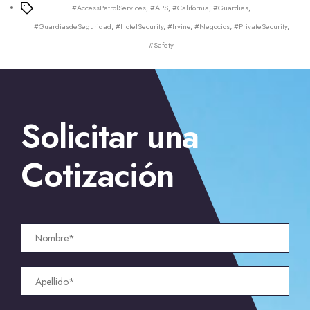
#AccessPatrolServices
,
#APS
,
#California
,
#Guardias
,
Tags
#GuardiasdeSeguridad
,
#HotelSecurity
,
#Irvine
,
#Negocios
,
#PrivateSecurity
,
#Safety
Solicitar una
Cotización