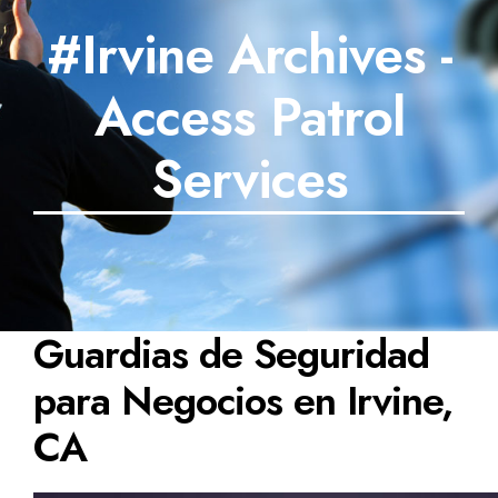
#Irvine Archives -
SECTORES
Access Patrol
TECNOLOGÍA
TRABAJOS
Services
BLOG
TESTIMONIOS
PREGUNTAS FRECUENTES
Guardias de Seguridad
CONTÁCTANOS
para Negocios en Irvine,
CA