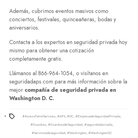
Además, cubrimos eventos masivos como
conciertos, festivales, quinceañeras, bodas y
aniversarios.
Contacta a los expertos en seguridad privada hoy
mismo para obtener una cotización
completamente gratis.
Llámanos al 866-964-1054, o visítanos en
seguridadaps.com
para más información sobre la
mejor
compañía de seguridad privada en
Washington D. C.
#AccessPatrolServices
,
#APS
,
#DC
,
#EmpresadeSeguridadPrivada
,
Tags
#Guardias
,
#GuardiasdeSeguridad
,
#seguridadprivada
,
#Serviciosdeseguridad
,
#Washington
,
#WashingtonDC