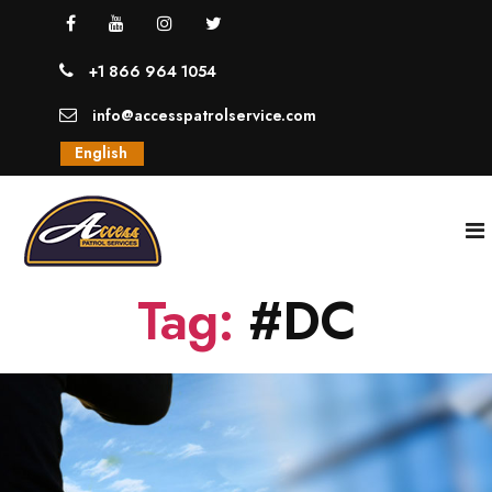
+1 866 964 1054
info@accesspatrolservice.com
English
Tag:
#DC
INICIO
NOSOTROS
SERVICIOS
GUARDIAS UNIFORMADOS