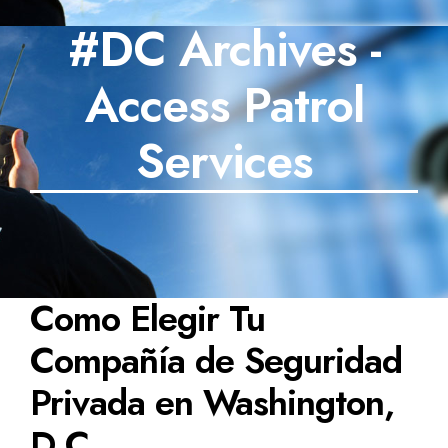
#DC Archives -
SECTORES
Access Patrol
TECNOLOGÍA
TRABAJOS
Services
BLOG
TESTIMONIOS
PREGUNTAS FRECUENTES
Como Elegir Tu
CONTÁCTANOS
Compañía de Seguridad
Privada en Washington,
D.C.