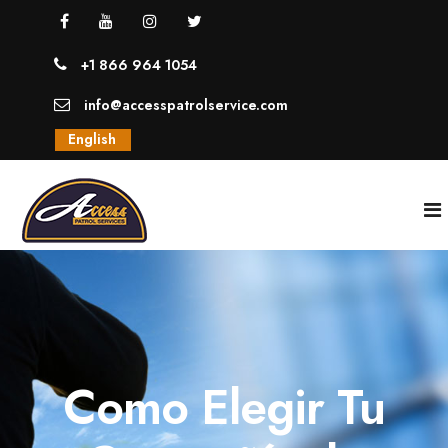
+1 866 964 1054
info@accesspatrolservice.com
English
INICIO
NOSOTROS
Como Elegir Tu
SERVICIOS
GUARDIAS UNIFORMADOS