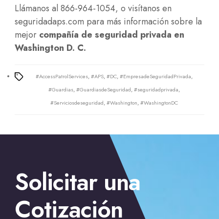
Llámanos al 866-964-1054, o visítanos en
seguridadaps.com
para más información sobre la
mejor
compañía de seguridad privada en
Washington D. C.
#AccessPatrolServices
,
#APS
,
#DC
,
#EmpresadeSeguridadPrivada
,
Tags
#Guardias
,
#GuardiasdeSeguridad
,
#seguridadprivada
,
#Serviciosdeseguridad
,
#Washington
,
#WashingtonDC
←
Servicio de Guardias de Seguridad para
Solicitar una
Estacionamientos en Tucson, AZ
→
Consejos de un
Guardia de Seguridad Privada en Lancaster, CA
Cotización