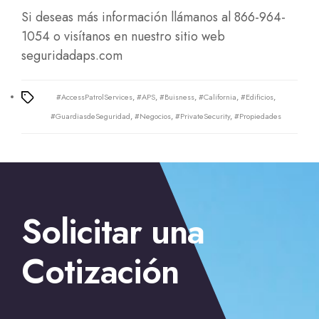
Si deseas más información llámanos al 866-964-
1054 o visítanos en nuestro sitio web
seguridadaps.com
#AccessPatrolServices
,
#APS
,
#Buisness
,
#California
,
#Edificios
,
Tags
#GuardiasdeSeguridad
,
#Negocios
,
#PrivateSecurity
,
#Propiedades
←
Guardias de seguridad privada en Escondido
→
La
Solicitar una
mejor seguridad privada en La Jolla
Cotización