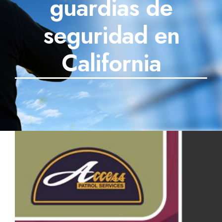
guardias de
SECTORES
seguridad en
TECNOLOGÍA
California
TRABAJOS
BLOG
TESTIMONIOS
PREGUNTAS FRECUENTES
CONTÁCTANOS