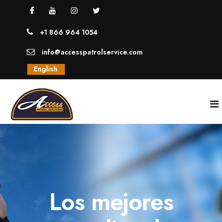
+1 866 964 1054
info@accesspatrolservice.com
English
INICIO
NOSOTROS
Los mejores
SERVICIOS
GUARDIAS UNIFORMADOS