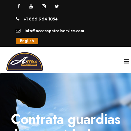
+1 866 964 1054
info@accesspatrolservice.com
English
INICIO
NOSOTROS
Contrata guardias
SERVICIOS
GUARDIAS UNIFORMADOS