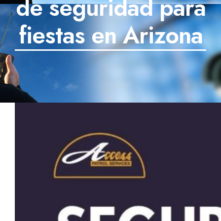
de seguridad para
SECTORES
fiestas en Arizona
TECNOLOGÍA
TRABAJOS
BLOG
TESTIMONIOS
PREGUNTAS FRECUENTES
CONTÁCTANOS