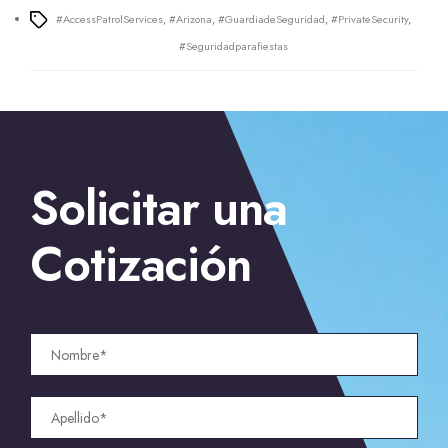
#AccessPatrolServices
,
#Arizona
,
#GuardiadeSeguridad
,
#PrivateSecurity
,
Tags
#Seguridadparafiestas
←
Contrata guardias de seguridad para edificios en Santa
Solicitar una
María
→
Empresa de seguridad para propiedad privada
en Las Vegas
Cotización