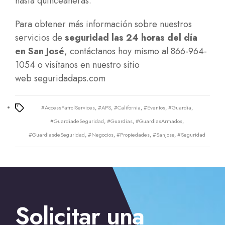
hasta
quinceañeras
.
Para obtener más información sobre nuestros
servicios de
seguridad las 24 horas del día
en San José
, contáctanos hoy mismo al 866-964-
1054 o visítanos en nuestro sitio
web
seguridadaps.com
#AccessPatrolServices
,
#APS
,
#California
,
#Eventos
,
#Guardia
,
Tags
#GuardiadeSeguridad
,
#Guardias
,
#GuardiasArmados
,
#GuardiasdeSeguridad
,
#Negocios
,
#Propiedades
,
#SanJose
,
#Seguridad
←
Los mejores guardaespaldas con licencia en California
Solicitar una
→
Medidas de seguridad para propiedades en
Sacramento