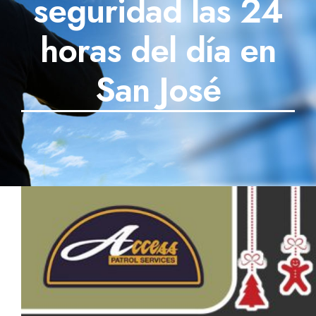
seguridad las 24
SECTORES
horas del día en
TECNOLOGÍA
San José
TRABAJOS
BLOG
TESTIMONIOS
PREGUNTAS FRECUENTES
CONTÁCTANOS