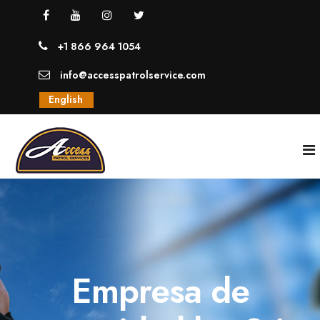
+1 866 964 1054
info@accesspatrolservice.com
English
INICIO
NOSOTROS
Empresa de
SERVICIOS
GUARDIAS UNIFORMADOS