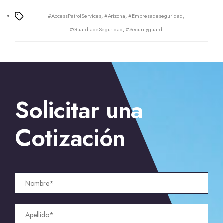
#AccessPatrolServices
,
#Arizona
,
#Empresadeseguridad
,
Tags
#GuardiadeSeguridad
,
#Securityguard
←
Empresa de seguridad para bodas en Houston
→
Solicitar una
Empresa de seguridad para eventos en Palm Springs
Cotización