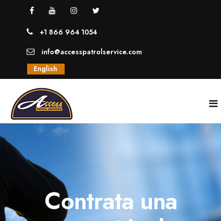
+1 866 964 1054
info@accesspatrolservice.com
English
INICIO
NOSOTROS
Contrata una
SERVICIOS
GUARDIAS UNIFORMADOS