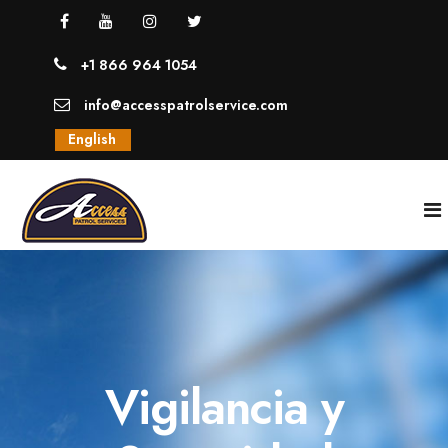
+1 866 964 1054
info@accesspatrolservice.com
English
INICIO
NOSOTROS
Vigilancia y
SERVICIOS
GUARDIAS UNIFORMADOS