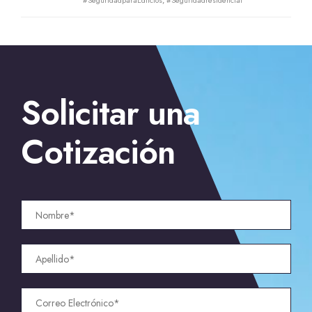
#SeguridadparaEdifcios
,
#Seguridadresidencial
←
Guardias de Seguridad para Eventos en New York
→
Solicitar una
Servicio de Guardias para Hoteles en San Francisco, CA
Cotización