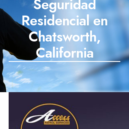
Seguridad
SECTORES
Residencial en
TECNOLOGÍA
Chatsworth,
TRABAJOS
California
BLOG
TESTIMONIOS
PREGUNTAS FRECUENTES
CONTÁCTANOS