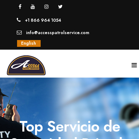
+1 866 964 1054
info@accesspatrolservice.com
English
INICIO
NOSOTROS
Top Servicio de
SERVICIOS
GUARDIAS UNIFORMADOS