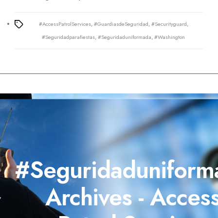
#AccessPatrolServices
,
#GuardiasdeSeguridad
,
#Securityguard
,
Tags
#Seguridadparafiestas
,
#Seguridaduniformada
,
#Washington
#Seguridaduniform
Archives - Acces