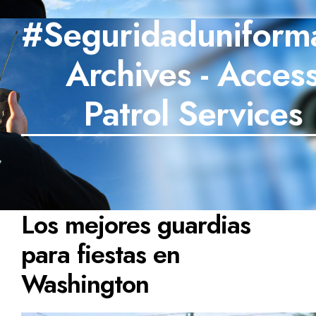
#Seguridaduniform
SECTORES
Archives - Acces
TECNOLOGÍA
TRABAJOS
Patrol Services
BLOG
TESTIMONIOS
PREGUNTAS FRECUENTES
Los mejores guardias
CONTÁCTANOS
para fiestas en
Washington