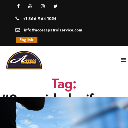
+1 866 964 1054
info@accesspatrolservice.com
English
Tag:
INICIO
#Seguridaduniforma
NOSOTROS
SERVICIOS
GUARDIAS UNIFORMADOS