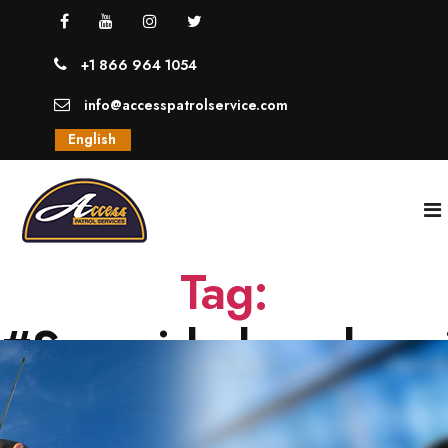
+1 866 964 1054
info@accesspatrolservice.com
English
Tag:
INICIO
#Seguridadparahospi
NOSOTROS
SERVICIOS
GUARDIAS UNIFORMADOS