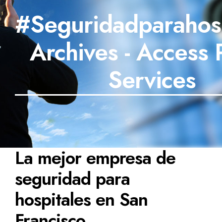
#Seguridadparahosp
SECTORES
Archives - Access 
TECNOLOGÍA
TRABAJOS
Services
BLOG
TESTIMONIOS
PREGUNTAS FRECUENTES
La mejor empresa de
CONTÁCTANOS
seguridad para
hospitales en San
Francisco