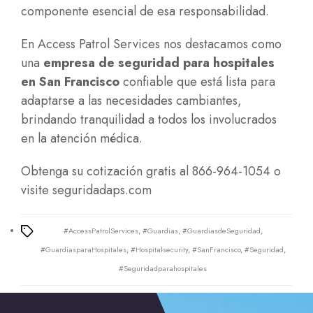
componente esencial de esa responsabilidad.
En Access Patrol Services nos destacamos como
una
empresa de seguridad para hospitales
en San Francisco
confiable que está lista para
adaptarse a las necesidades cambiantes,
brindando tranquilidad a todos los involucrados
en la atención médica.
Obtenga su cotización gratis al 866-964-1054 o
visite
seguridadaps.com
#AccessPatrolServices
,
#Guardias
,
#GuardiasdeSeguridad
,
Tags
#GuardiasparaHospitales
,
#Hospitalsecurity
,
#SanFrancisco
,
#Seguridad
,
#Seguridadparahospitales