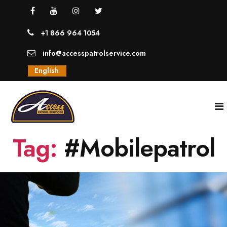
+1 866 964 1054
info@accesspatrolservice.com
English
Tag:
#Mobilepatrol
INICIO
NOSOTROS
SERVICIOS
GUARDIAS UNIFORMADOS