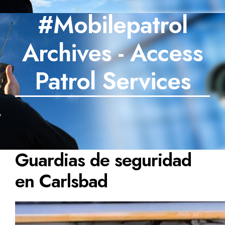
#Mobilepatrol
SECTORES
Archives - Access
TECNOLOGÍA
TRABAJOS
Patrol Services
BLOG
TESTIMONIOS
PREGUNTAS FRECUENTES
Guardias de seguridad
CONTÁCTANOS
en Carlsbad