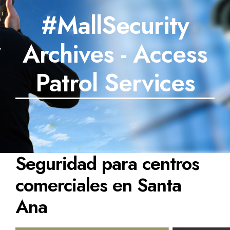
#MallSecurity
SECTORES
Archives - Access
TECNOLOGÍA
TRABAJOS
Patrol Services
BLOG
TESTIMONIOS
PREGUNTAS FRECUENTES
Seguridad para centros
CONTÁCTANOS
comerciales en Santa
Ana