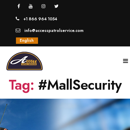
+1 866 964 1054
info@accesspatrolservice.com
English
Tag:
#MallSecurity
INICIO
NOSOTROS
SERVICIOS
GUARDIAS UNIFORMADOS