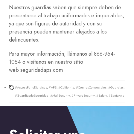
Nuestros guardias saben que siempre deben de
presentarse al trabajo uniformados e impecables,
ya que son figuras de autoridad y con su
presencia pueden mantener alejados a los
delincuentes.
Para mayor información,
llámanos al 866-964-
1054 o visítanos en nuestro sitio
web
seguridadaps.com
#AccessPatrolServices
,
#APS
,
#California
,
#CentrosComerciales
,
#Guardias
,
Tags
#GuardiasdeSeguridad
,
#MallSecurity
,
#PrivateSecurity
,
#Safety
,
#SantaAna