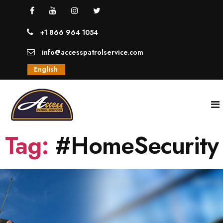
+1 866 964 1054
info@accesspatrolservice.com
English
Tag:
#HomeSecurity
INICIO
NOSOTROS
SERVICIOS
GUARDIAS UNIFORMADOS