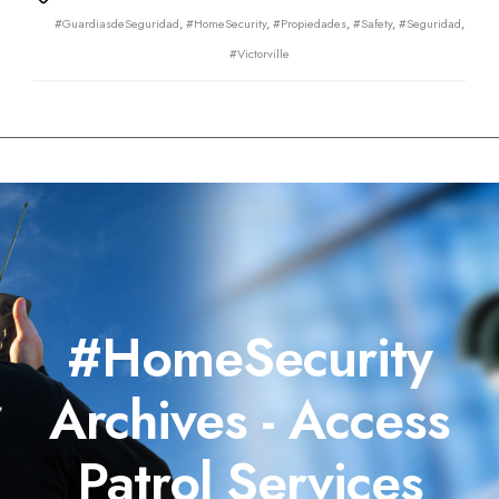
Tags
#GuardiasdeSeguridad
,
#HomeSecurity
,
#Propiedades
,
#Safety
,
#Seguridad
,
#Victorville
#HomeSecurity
Archives - Access
Patrol Services