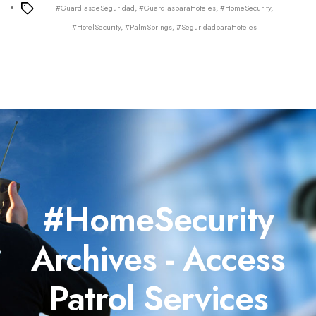
#GuardiasdeSeguridad
,
#GuardiasparaHoteles
,
#HomeSecurity
,
Tags
#HotelSecurity
,
#PalmSprings
,
#SeguridadparaHoteles
#HomeSecurity
Archives - Access
Patrol Services