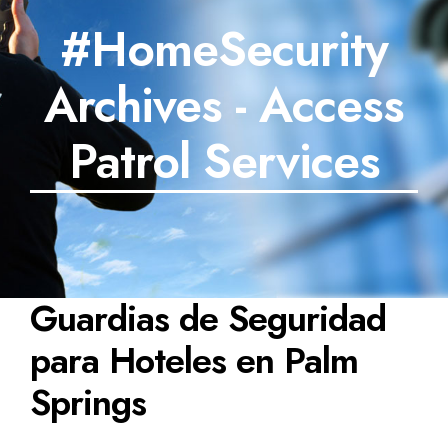
#HomeSecurity
SECTORES
Archives - Access
TECNOLOGÍA
TRABAJOS
Patrol Services
BLOG
TESTIMONIOS
PREGUNTAS FRECUENTES
Guardias de Seguridad
CONTÁCTANOS
para Hoteles en Palm
Springs