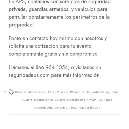
En APS, contamos con servicios de seguridad
privada, guardias armados, y vehículos para
patrullar constantemente los perímetros de la
propiedad.
Ponte en contacto hoy mismo con nosotros y
solicita una cotización para tu evento
completamente gratis y sin compromiso.
Llámanos al 866-964-1054, o visítanos en
seguridadaps.com
para más información.
#AccessPatrolServices
,
#APS
,
#Florida
,
#Guardias
,
#GuardiasdeSeguridad
,
Tags
#Guardiasparaeventos
,
#Guardiasparafiestas
,
#Miami
,
#Orlando
,
#seguridadparaeventos
,
#Seguridadparafiestas