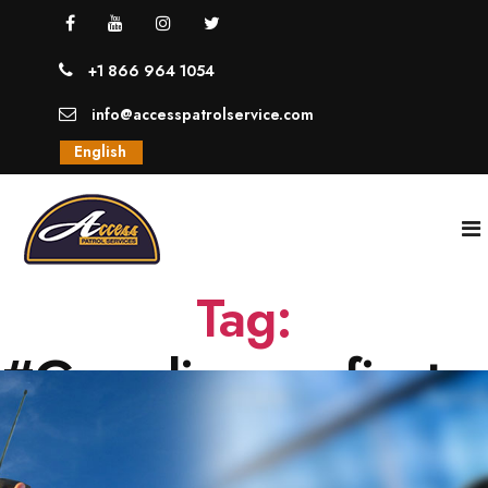
+1 866 964 1054
info@accesspatrolservice.com
English
Tag:
INICIO
#Guardiasparafiesta
NOSOTROS
SERVICIOS
GUARDIAS UNIFORMADOS