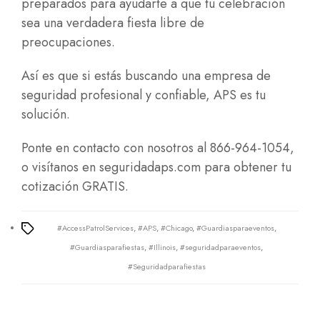
preparados para ayudarte a que tu celebración
sea una verdadera fiesta libre de
preocupaciones.
Así es que si estás buscando una empresa de
seguridad profesional y confiable, APS es tu
solución.
Ponte en contacto con nosotros al 866-964-1054,
o visítanos en
seguridadaps.com
para obtener tu
cotización GRATIS.
#AccessPatrolServices
,
#APS
,
#Chicago
,
#Guardiasparaeventos
,
Tags
#Guardiasparafiestas
,
#Illinois
,
#seguridadparaeventos
,
#Seguridadparafiestas