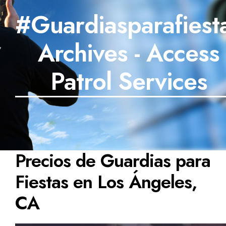
#Guardiasparafiest
SECTORES
Archives - Access
TECNOLOGÍA
TRABAJOS
Patrol Services
BLOG
TESTIMONIOS
PREGUNTAS FRECUENTES
Precios de Guardias para
CONTÁCTANOS
Fiestas en Los Ángeles,
CA