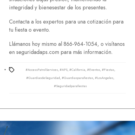
integridad y bienesestar de los presentes.
Contacta a los expertos para una cotización para
tu fiesta o evento.
Llámanos hoy mismo al 866-964-1054, o visítanos
en
seguridadaps.com
para más información.
#AccessPatrolServices
,
#APS
,
#California
,
#Eventos
,
#Fiestas
,
Tags
#GuardiasdeSeguridad
,
#Guardiasparafiestas
,
#LosAngeles
,
#Seguridadparafiestas