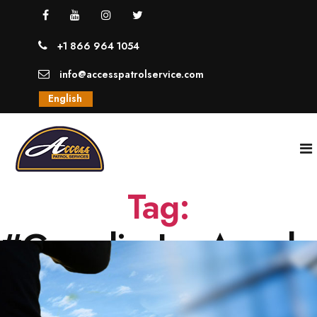
+1 866 964 1054
info@accesspatrolservice.com
English
Tag:
INICIO
#GuardiasLosAngele
NOSOTROS
SERVICIOS
GUARDIAS UNIFORMADOS