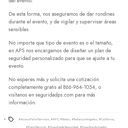
del evento.
De esta forma, nos aseguramos de dar rondines
durante el evento, y de vigilar y supervisar áreas
sensibles.
No importa que tipo de evento es o el tamaño,
en APS nos encargamos de diseñar un plan de
seguridad personalizado para que se ajuste a tu
evento.
No esperes más y solicita una cotización
completamente gratis al 866-964-1054, o
visítanos en
seguridadps.com
para más
información.
#AccessPatrolServices
,
#APS
,
#Bodas
,
#BodasLosAngeles
,
#California
,
Tags
#EventSecurity
,
#GuardiadeSeguridad
,
#GuardiasArmados
,