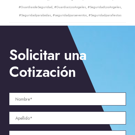
#GuardiasdeSeguridad
,
#GuardiasLosAngeles
,
#SeguridadLosAngeles
,
#Seguridadparabodas
,
#seguridadparaeventos
,
#Seguridadparafiestas
Solicitar una
Cotización