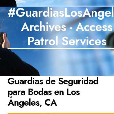
#GuardiasLosAngel
SECTORES
Archives - Access
TECNOLOGÍA
TRABAJOS
Patrol Services
BLOG
TESTIMONIOS
PREGUNTAS FRECUENTES
Guardias de Seguridad
CONTÁCTANOS
para Bodas en Los
Ángeles, CA