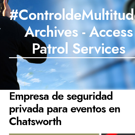
#ControldeMultitud
SECTORES
Archives - Access
TECNOLOGÍA
TRABAJOS
Patrol Services
BLOG
TESTIMONIOS
PREGUNTAS FRECUENTES
Empresa de seguridad
CONTÁCTANOS
privada para eventos en
Chatsworth