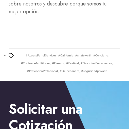
sobre nosotros y descubre porque somos tu
mejor opción.
#AccessPatrolServices
,
#California
,
#chatsworth
,
#Concierto
,
Tags
#ControldeMultitudes
,
#Eventos
,
#Festival
,
#GuardiasDesarmados
,
#ProteccionProfesional
,
#Quinceañera
,
#seguridadprivada
Solicitar una
Cotización