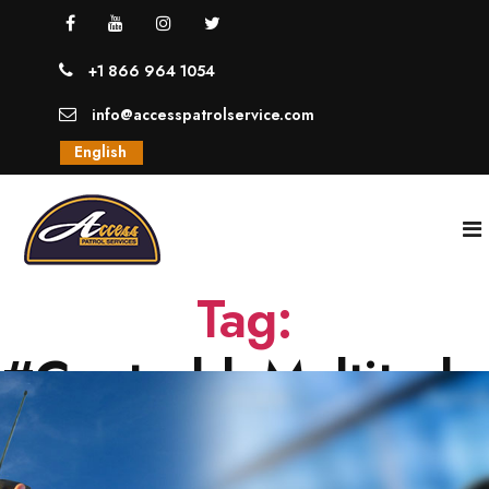
+1 866 964 1054
info@accesspatrolservice.com
English
Tag:
INICIO
#ControldeMultitude
NOSOTROS
SERVICIOS
GUARDIAS UNIFORMADOS