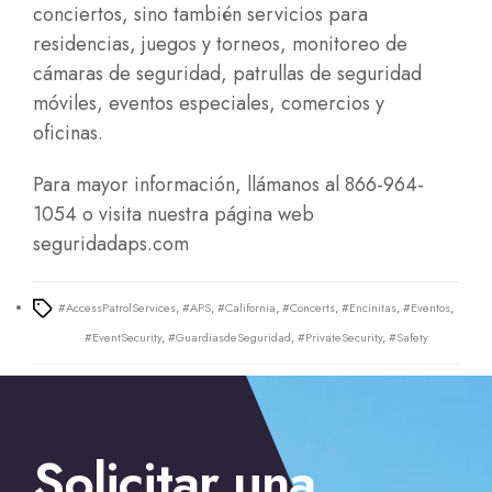
conciertos, sino también servicios para
residencias, juegos y torneos, monitoreo de
cámaras de seguridad, patrullas de seguridad
móviles, eventos especiales, comercios y
oficinas.
Para mayor información,
llámanos al 866-964-
1054 o visita nuestra página web
seguridadaps.com
#AccessPatrolServices
,
#APS
,
#California
,
#Concerts
,
#Encinitas
,
#Eventos
,
Tags
#EventSecurity
,
#GuardiasdeSeguridad
,
#PrivateSecurity
,
#Safety
Solicitar una