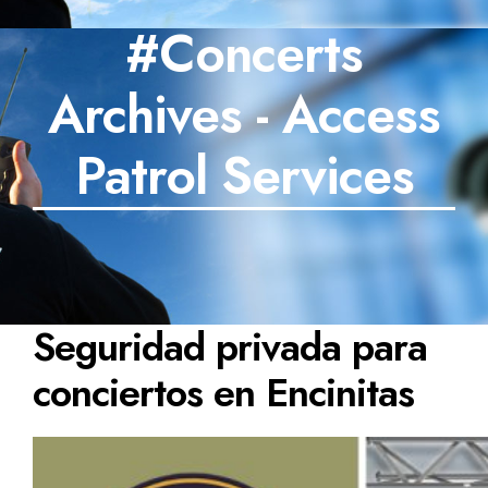
#Concerts
SECTORES
Archives - Access
TECNOLOGÍA
TRABAJOS
Patrol Services
BLOG
TESTIMONIOS
PREGUNTAS FRECUENTES
Seguridad privada para
CONTÁCTANOS
conciertos en Encinitas