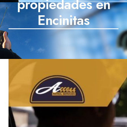
propiedades en
SECTORES
Encinitas
TECNOLOGÍA
TRABAJOS
BLOG
TESTIMONIOS
PREGUNTAS FRECUENTES
CONTÁCTANOS