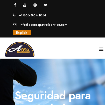
+1 866 964 1054
info@accesspatrolservice.com
English
INICIO
NOSOTROS
Seguridad para
SERVICIOS
GUARDIAS UNIFORMADOS