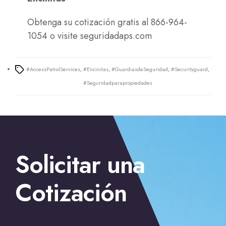
Obtenga su cotización gratis al 866-964-
1054 o visite
seguridadaps.com
#AccessPatrolServices
,
#Encinitas
,
#GuardiasdeSeguridad
,
#Securityguard
,
Tags
#Seguridadparapropiedades
←
La mejor seguridad para negocios en Los Angeles
→
Solicitar una
Seguridad personal en San Diego
Cotización