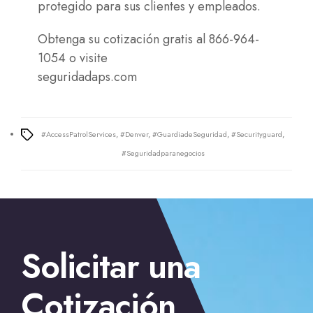
protegido para sus clientes y empleados.
Obtenga su cotización gratis al 866-964-
1054 o visite
seguridadaps.com
#AccessPatrolServices
,
#Denver
,
#GuardiadeSeguridad
,
#Securityguard
,
Tags
#Seguridadparanegocios
←
Contrata seguridad para eventos deportivos en Portland
Solicitar una
→
Servicio de guardias de seguridad para oficinas en
Fresno
Cotización