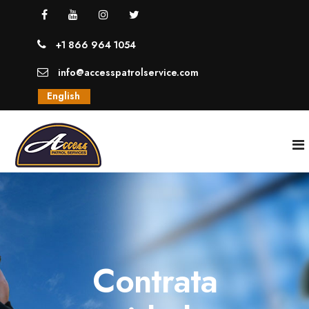
+1 866 964 1054
info@accesspatrolservice.com
English
INICIO
NOSOTROS
Contrata
SERVICIOS
GUARDIAS UNIFORMADOS