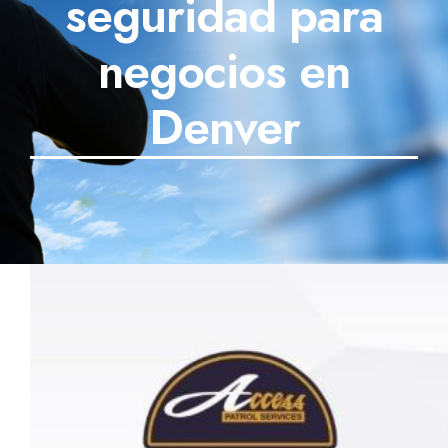
seguridad para
SECTORES
negocios en
TECNOLOGÍA
Denver
TRABAJOS
BLOG
TESTIMONIOS
PREGUNTAS FRECUENTES
CONTÁCTANOS