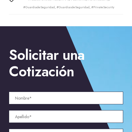
Tags
#GuardiadeSeguridad
,
#GuardiasdeSeguridad
,
#PrivateSecurity
←
Guardias para estacionamientos en San Diego; medidas
Solicitar una
de seguridad
→
Seguridad: Guardaespaldas para
celebridades en Santa María
Cotización