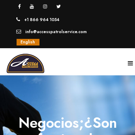
+1 866 964 1054
info@accesspatrolservice.com
English
INICIO
NOSOTROS
Negocios;¿Son
SERVICIOS
GUARDIAS UNIFORMADOS