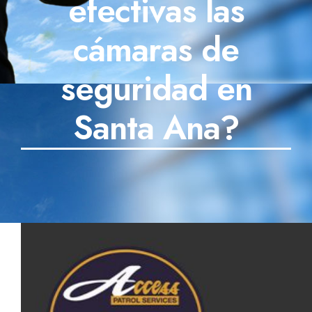
efectivas las
SECTORES
cámaras de
TECNOLOGÍA
seguridad en
TRABAJOS
Santa Ana?
BLOG
TESTIMONIOS
PREGUNTAS FRECUENTES
CONTÁCTANOS