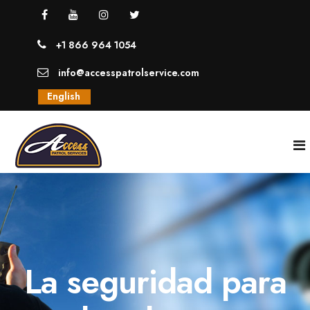
+1 866 964 1054
info@accesspatrolservice.com
English
INICIO
NOSOTROS
La seguridad para
SERVICIOS
GUARDIAS UNIFORMADOS