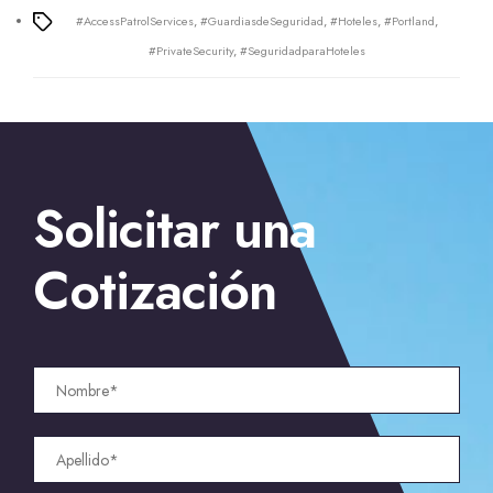
#AccessPatrolServices
,
#GuardiasdeSeguridad
,
#Hoteles
,
#Portland
,
Tags
#PrivateSecurity
,
#SeguridadparaHoteles
←
Guardias armados para fiestas en California
→
Solicitar una
Seguridad para eventos en Miami
Cotización