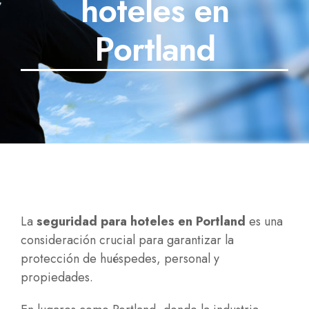
hoteles en
SECTORES
Portland
TECNOLOGÍA
TRABAJOS
BLOG
TESTIMONIOS
PREGUNTAS FRECUENTES
La
seguridad para hoteles en Portland
es una
CONTÁCTANOS
consideración crucial para garantizar la
protección de huéspedes, personal y
propiedades.