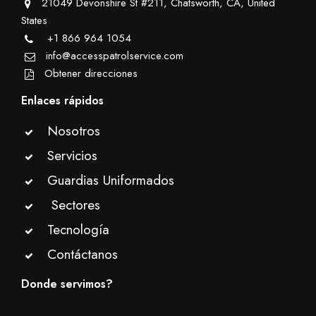
21049 Devonshire St #211, Chatsworth, CA, United
States
+1 866 964 1054
info@accesspatrolservice.com
Obtener direcciones
Enlaces rápidos
Nosotros
Servicios
Guardias Uniformados
Sectores
Tecnología
Contáctanos
Donde servimos?