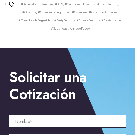
#AccessPatrolServices
,
#APS
,
#California
,
#Eventos
,
#EventSecurity
,
Tags
#Guardia
,
#GuardiadeSeguridad
,
#Guardias
,
#GuardiasArmados
,
#GuardiasdeSeguridad
,
#PartySecurity
,
#PrivateSecurity
,
#Restaurante
,
#Seguridad
,
ArmadeFuego
←
Guardias de seguridad en San José; guardias armados
Solicitar una
→
Guardias en Stockton; estrategia global de seguridad
Cotización