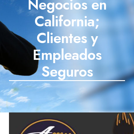
Negocios en
SECTORES
California;
TECNOLOGÍA
Clientes y
TRABAJOS
Empleados
BLOG
Seguros
TESTIMONIOS
PREGUNTAS FRECUENTES
CONTÁCTANOS