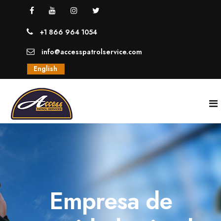
+1 866 964 1054
info@accesspatrolservice.com
English
INICIO
NOSOTROS
Empresa de
SERVICIOS
GUARDIAS UNIFORMADOS