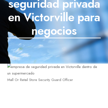
seguridad privada
SECTORES
en Victorville para
TECNOLOGÍA
negocios
TRABAJOS
BLOG
TESTIMONIOS
PREGUNTAS FRECUENTES
CONTÁCTANOS
Mall Or Retail Store Security Guard Officer