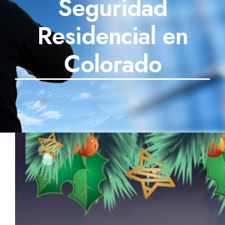
Seguridad
SECTORES
Residencial en
TECNOLOGÍA
Colorado
TRABAJOS
BLOG
TESTIMONIOS
PREGUNTAS FRECUENTES
CONTÁCTANOS