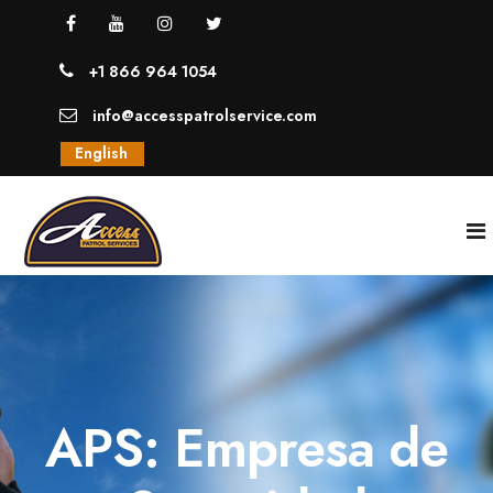
+1 866 964 1054
info@accesspatrolservice.com
English
INICIO
NOSOTROS
APS: Empresa de
SERVICIOS
GUARDIAS UNIFORMADOS