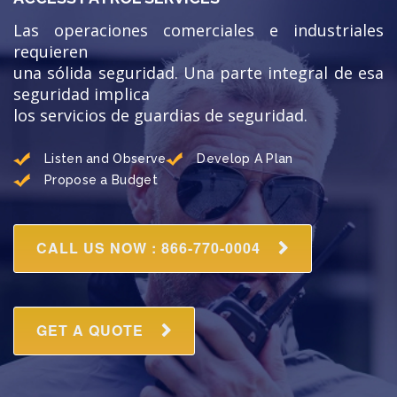
TECNOLOGÍA
Las operaciones comerciales e industriales
TRABAJOS
requieren
una sólida seguridad. Una parte integral de esa
BLOG
seguridad implica
TESTIMONIOS
los servicios de guardias de seguridad.
PREGUNTAS FRECUENTES
Listen and Observe
Develop A Plan
CONTÁCTANOS
Propose a Budget
CALL US NOW : 866-770-0004
GET A QUOTE